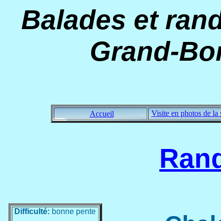
Balades et ran
Grand-Bo
Visite en photos de la 
Accueil
Ran
Difficulté:
bonne pente