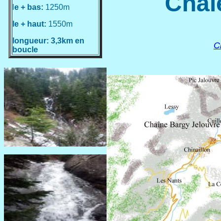
Chal
l
e + bas:
1250m
le + haut:
1550m
longueur: 3,3km en
C
boucle